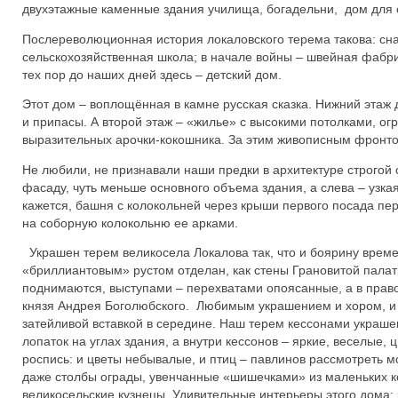
двухэтажные каменные здания училища, богадельни, дом для 
Послереволюционная история локаловского терема такова: сна
сельскохозяйственная школа; в начале войны – швейная фабрик
тех пор до наших дней здесь – детский дом.
Этот дом – воплощённая в камне русская сказка. Нижний этаж д
и припасы. А второй этаж – «жилье» с высокими потолками, о
выразительных арочки-кокошника. За этим живописным фронто
Не любили, не признавали наши предки в архитектуре строгой
фасаду, чуть меньше основного объема здания, а слева – узкая
кажется, башня с колокольней через крыши первого посада пе
на соборную колокольню ее арками.
Украшен терем великосела Локалова так, что и боярину време
«бриллиантовым» рустом отделан, как стены Грановитой пала
поднимаются, выступами – перехватами опоясанные, а в прав
князя Андрея Боголюбского. Любимым украшением и хором, и х
затейливой вставкой в середине. Наш терем кессонами украше
лопаток на углах здания, а внутри кессонов – яркие, веселые,
роспись: и цветы небывалые, и птиц – павлинов рассмотреть м
даже столбы ограды, увенчанные «шишечками» из маленьких к
великосельские кузнецы. Удивительные интерьеры этого дом