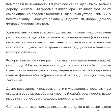
Комфорт и изысканность. От русского стиля здесь были только 
дереву. Уникальный фрагмент интерьера – комната-грот: ее 
свисающие со сводов сталактиты. Здесь был устроен зимний с
бежать в чашу – морскую раковину. Радостный, добрый дом по
Фёдор Осипович Шехтель.
Удивительны интерьеры этого дома: расписные плафоны, леп
русского стиля здесь были только изразцовые печи (сломаны в
интерьера - комната-грот: ее стены и потолок покрыты насыщ
сталактиты. Здесь был устроен зимний сад, у стены – белый 
морскую раковину.
Колоритный особняк не раз привлекал внимание кинематогра
(2005 год). В Великом помнят: тогда к кронштейнам был прикр
с революционными деятелями, перед домом была сооружена ко
съемки фильма «Чек» (режиссеры Александр Бородянский, Бори
лестницей…
Давно разрушены изразцовые печи и украшенные коваными д
ограды и ворота, разобраны каретный сарай, оранжерея, двух
имеет статус объекта федерального значения!
Сейчас маленькие жильцы локаловского дома и их воспитатели